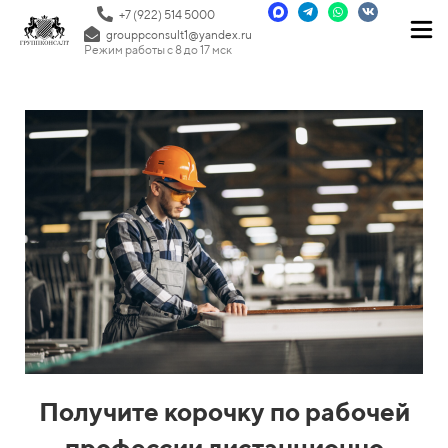
+7 (922) 514 5000
grouppconsult1@yandex.ru
Режим работы с 8 до 17 мск
Получите корочку по рабочей
профессии дистанционно