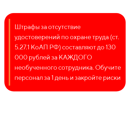
Штрафы за отсутствие
удостоверений по охране труда (ст.
5.27.1 КоАП РФ) составляют до 130
000 рублей за КАЖДОГО
необученного сотрудника. Обучите
персонал за 1 день и закройте риски